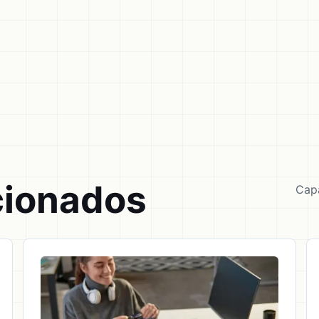
cionados
Capa