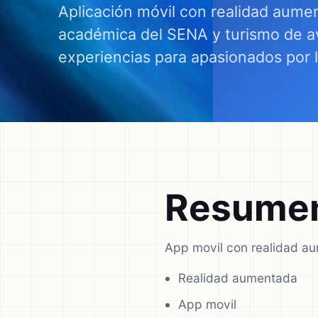
Aplicación móvil con realidad aume
académica del SENA y turismo de ave
experiencias para apasionados por l
Resumen
App movil con realidad a
Realidad aumentada
App movil