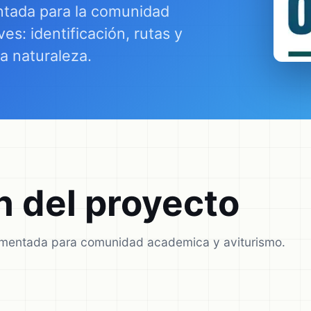
ntada para la comunidad
s: identificación, rutas y
a naturaleza.
 del proyecto
umentada para comunidad academica y aviturismo.