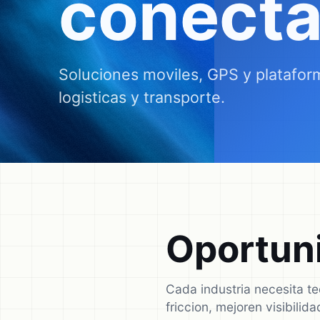
conect
Soluciones moviles, GPS y platafor
logisticas y transporte.
Oportuni
Cada industria necesita t
friccion, mejoren visibili