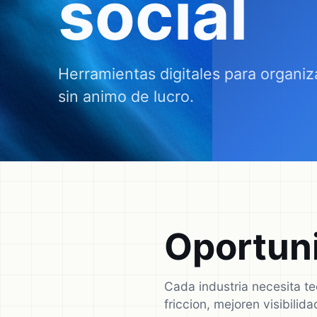
social
Herramientas digitales para organiz
sin animo de lucro.
Oportuni
Cada industria necesita t
friccion, mejoren visibili