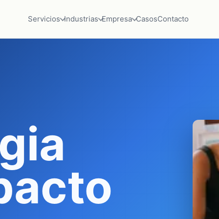
Servicios
Industrias
Empresa
Casos
Contacto
gia
pacto