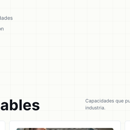
dades
on
cables
Capacidades que pu
industria.