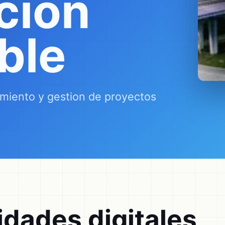
cion
ble
imiento y gestion de proyectos
dades digitales