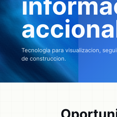
informa
acciona
Tecnologia para visualizacion, segu
de construccion.
Oportuni